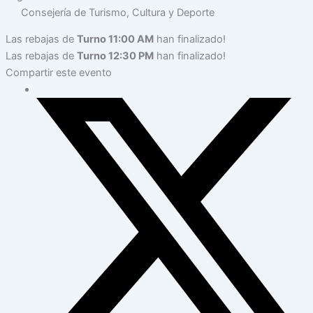
Consejería de Turismo, Cultura y Deporte
Las rebajas de
Turno 11:00 AM
han finalizado!
Las rebajas de
Turno 12:30 PM
han finalizado!
Compartir este evento